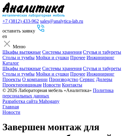
+7 (3812) 433-962
sales@analytica-lab.ru
оставить заявку
en
Меню
Шкафы вытяжные
Cистемы хранения
Стулья и табуреты
Столы и тумбы
Мойки и сушки
Прочее
Инжиниринг
Каталог
Шкафы вытяжные
Cистемы хранения
Стулья и табуреты
Столы и тумбы
Мойки и сушки
Прочее
Инжиниринг
Проекты
О компании
Производство
Сервис
Дилеры
Проектировщикам
Новости
Контакты
© 2026 Лабораторная мебель «Аналитика»
Политика
персональных данных
Разработка сайта
Mahogany
Главная
Новости
Завершен монтаж для