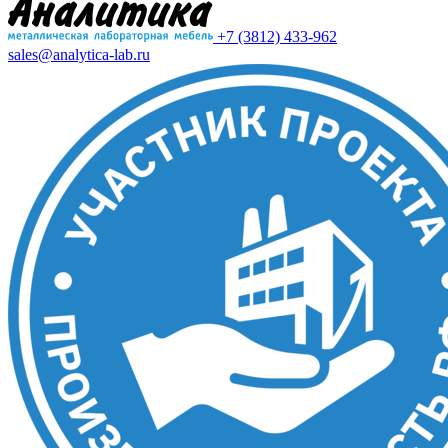
+7 (3812) 433-962
sales@analytica-lab.ru