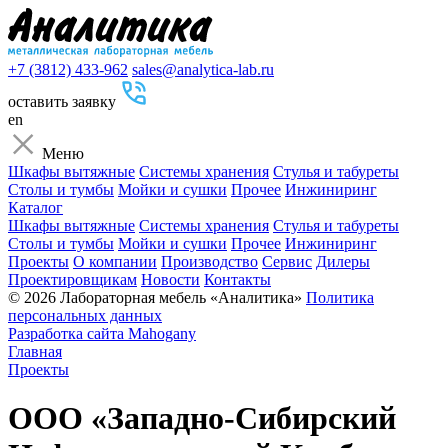
+7 (3812) 433-962
sales@analytica-lab.ru
оставить заявку
en
Меню
Шкафы вытяжные
Cистемы хранения
Стулья и табуреты
Столы и тумбы
Мойки и сушки
Прочее
Инжиниринг
Каталог
Шкафы вытяжные
Cистемы хранения
Стулья и табуреты
Столы и тумбы
Мойки и сушки
Прочее
Инжиниринг
Проекты
О компании
Производство
Сервис
Дилеры
Проектировщикам
Новости
Контакты
© 2026 Лабораторная мебель «Аналитика»
Политика
персональных данных
Разработка сайта
Mahogany
Главная
Проекты
ООО «Западно-Сибирский